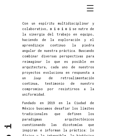
Con un espíritu multidisciplinar y
colaborativo,
o i o i o i
se nutre de
la sinergia del trabajo en equipo,
haciendo de la exploración y el
aprendizaje continuo la piedra
angular de nuestra práctica. Buscando
combinar diversas perspectivas para
reimaginar lo que es posible en
arquitectura, cada uno de nuestros
proyectos evoluciona en respuesta a
un
loop
de retroalimentación
continua, testimonio de nuestro
compromiso por resistirnos a la
uniformidad.
Fundado en 2019 en la Ciudad de
México buscamos desafiar los límites
tradicionales que definen los
paradigmas arquitectónicos
cuestionando las dicotomías que
inspiran e informan la práctica: lo